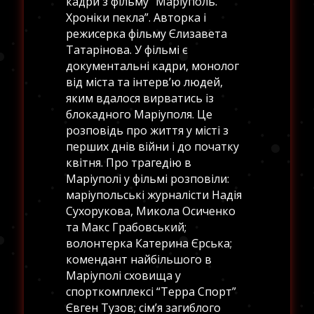
кадри з фільму “Маріуполь.
Хроніки пекла”. Авторка і
режисерка фільму Єлизавета
Татарінова. У фільмі є
документальні кадри, монолог
від міста та інтерв’ю людей,
яким вдалося вирватись із
блокадного Маріуполя. Це
розповідь про життя у місті з
перших днів війни і до початку
квітня. Про трагедію в
Маріуполі у фільмі розповіли:
маріупольські журналісти Надія
Сухорукова, Микола Осиченко
та Макс Грабовський;
волонтерка Катерина Єрська;
комендант найбільшого в
Маріуполі сховища у
спорткомплексі “Терра Спорт”
Євген Тузов; сім’я загиблого