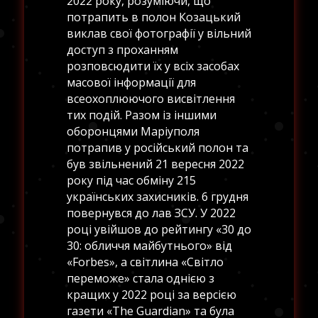
2022 року, розуміючи, що
потрапить в полон Козацький
виклав свої фотографії у вільний
доступ з проханням
розповсюдити їх у всіх засобах
масової інформації для
всеохоплюючого висвітлення
тих подій. Разом із іншими
оборонцями Маріуполя
потрапив у російський полон та
був звільнений 21 вересня 2022
року під час обміну 215
українських захисників. 6 грудня
повернувся до лав ЗСУ. У 2022
році увійшов до рейтингу «30 до
30: обличчя майбутнього» від
«Forbes», а світлина «Світло
переможе» стала однією з
кращих у 2022 році за версією
газети «The Guardian» та була