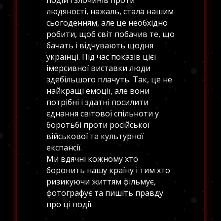
подій і злочинів проти
людяності, нажаль, стала нашим
сьогоденням, але це необхідно
робити, щоб світ побачив те, що
бачать і відчувають щодня
українці. Під час показів цієї
імерсивної виставки люди
здебільшого плачуть. Так, це не
найкращі емоції, але вони
потрібні і здатні посилити
єднання світової спільноти у
боротьбі проти російської
військової та культурної
експансії.
Ми вдячні кожному хто
боронить нашу країну і тим хто
ризикуючи життям фільмує,
фотографує та пишіть правду
про ці події.