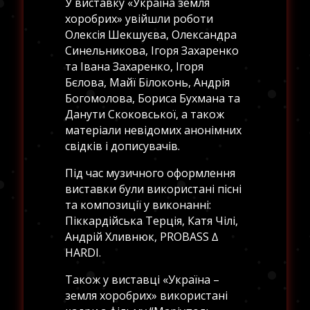
У виставку «Україна земля
хоробрих» увійшли роботи
Олексія Шекшуєва, Олександра
Синельникова, Ігоря Захаренко
та Івана Захаренко, Ігоря
Бєлова, Майї Білоконь, Андрія
Богомолова, Бориса Бухмана та
Данути Скоковської, а також
матеріали невідомих анонімних
свідків і дописувачів.
Під час музичного оформлення
виставки були використані пісні
та композиції у виконанні:
Піккардійська Терція, Катя Чілі,
Андрій Хливнюк, PROBASS ∆
HARDI.
Також у виставці «Україна –
земля хоробрих» використані