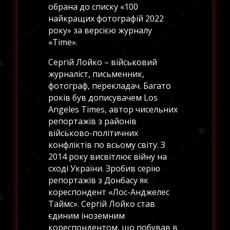
обрана до списку «100
найкращих фотографій 2022
року» за версією журналу
«Time».
Сергій Лойко – військовий
журналіст, письменник,
фотограф, перекладач. Багато
років був дописувачем Los
Angeles Times, автор чисельних
репортажів з районів
військово-політичних
конфліктів по всьому світу. З
2014 року висвітлює війну на
сході України. Зробив серію
репортажів з Донбасу як
кореспондент «Лос-Анджелес
Таймс». Сергій Лойко став
єдиним іноземним
кореспондентом, що побував в